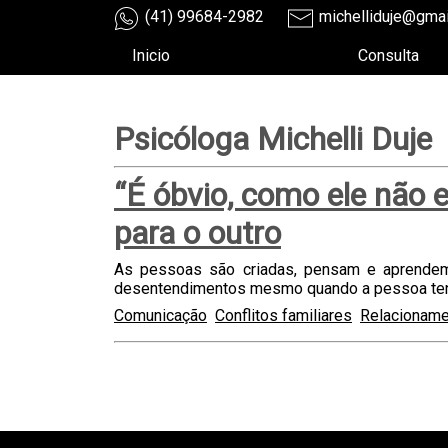
(41) 99684-2982
michelliduje@gma
Inicio
Consulta
Psicóloga Michelli Duje
“É óbvio, como ele não 
para o outro
As pessoas são criadas, pensam e aprendem 
desentendimentos mesmo quando a pessoa tenta
Comunicação
Conflitos familiares
Relacionam
teste