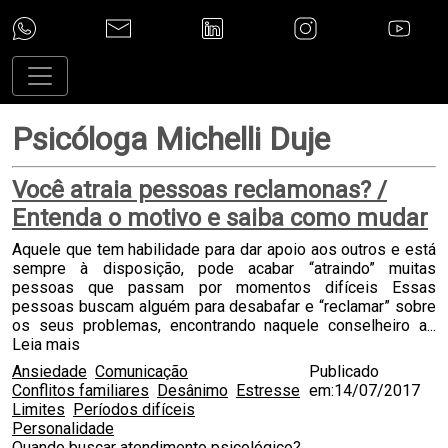
Psicóloga Michelli Duje
Você atraia pessoas reclamonas? /
Entenda o motivo e saiba como mudar
Aquele que tem habilidade para dar apoio aos outros e está
sempre à disposição, pode acabar “atraindo” muitas
pessoas que passam por momentos difíceis Essas
pessoas buscam alguém para desabafar e “reclamar” sobre
os seus problemas, encontrando naquele conselheiro a...
Leia mais
Ansiedade
Comunicação
Publicado
Conflitos familiares
Desânimo
Estresse
em:14/07/2017
Limites
Períodos difíceis
Personalidade
Quando buscar atendimento psicológico?