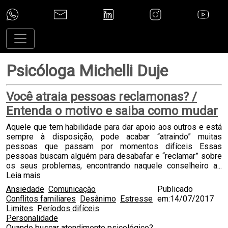
Psicóloga Michelli Duje
Você atraia pessoas reclamonas? /
Entenda o motivo e saiba como mudar
Aquele que tem habilidade para dar apoio aos outros e está
sempre à disposição, pode acabar “atraindo” muitas
pessoas que passam por momentos difíceis Essas
pessoas buscam alguém para desabafar e “reclamar” sobre
os seus problemas, encontrando naquele conselheiro a...
Leia mais
Ansiedade
Comunicação
Publicado
Conflitos familiares
Desânimo
Estresse
em:14/07/2017
Limites
Períodos difíceis
Personalidade
Quando buscar atendimento psicológico?