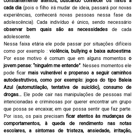
constantemente atentos, buscando conhecer os filhos a
cada dia
(pois o filho irá mudar de ideia, passará por novas
experiências, conhecerá novas pessoas nessa fase da
adolescência). Cada indivíduo é único, sendo necessário
observar bem quais são as necessidades
de cada
adolescente.
Nessa faixa etária ele pode passar por situações difíceis
como por exemplo :
violência, bullying e baixa autoestima
.
Por esse motivo é comum que em alguns momentos
o
jovem pense: “ninguém me entende”
. Nesses momentos ele
pode ficar
mais vulnerável e propenso a seguir caminhos
autodestrutivos, como por exemplo: jogos do tipo Baleia
Azul (automutilação, tentativa de suicídio), consumo de
drogas…
Ele pode cair nas manipulações de pessoas mal
intencionadas e criminosas por querer encontrar um grupo
que possa se encaixar, em que possa sentir que faz parte.
Por isso, os pais precisam
ficar atentos às mudanças de
comportamentos, à queda de rendimento nas notas
escolares, a sintomas de tristeza, ansiedade, irritação,