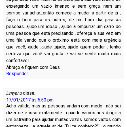
enxergando um vazio imenso e sem graça, nem um
sorriso vai achar…então comece a mudar a partir de já ,
faça o bem para os outros, de um bom dia para as
pessoas, ajude um idoso , ajude a empurrar um carro de
uma pessoa que está precisando , ofereça a sua vez em
uma fila vendo que o próximo está com mais urgência
que você, ajude ,ajude ,ajude, ajude quem poder , tenho
certeza que você vai gosta e vai se sentir muito mais
confortável.
Abraço e fiquem com Deus.
Responder
disse:
Lenynha
17/01/2017 às 6:50 pm
Acho válido, mas as pessoas andam com medo , não sei
dizer se é isso exatamente , quando vamos nos dirigir a
um estranho para ajudar muitas vezes somos vistos com
estranheza , e aquele ar de “Eu te conheço?” , o mundo