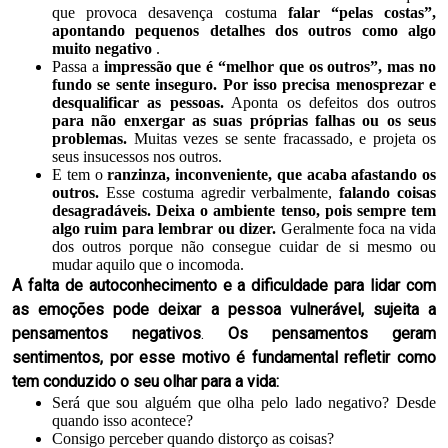
que provoca desavença costuma
falar “pelas costas”,
apontando pequenos detalhes dos outros como algo
muito negativo
.
Passa a
impressão que é “melhor que os outros”, mas no
fundo se sente inseguro.
Por isso precisa menosprezar e
desqualificar as pessoas.
Aponta os defeitos dos outros
para não enxergar as suas próprias falhas ou os seus
problemas.
Muitas vezes se sente fracassado, e projeta os
seus insucessos nos outros.
E tem o
ranzinza, inconveniente, que acaba afastando os
outros.
Esse costuma agredir verbalmente,
falando coisas
desagradáveis. Deixa o ambiente tenso, pois sempre tem
algo ruim para lembrar ou dizer.
Geralmente foca na vida
dos outros porque não consegue cuidar de si mesmo ou
mudar aquilo que o incomoda.
A falta de autoconhecimento e a dificuldade para lidar com
as emoções pode deixar a pessoa vulnerável, sujeita a
pensamentos negativos
.
Os pensamentos geram
sentimentos, por esse motivo é fundamental refletir como
tem conduzido o seu olhar para a vida:
Será que sou alguém que olha pelo lado negativo? Desde
quando isso acontece?
Consigo perceber quando distorço as coisas?