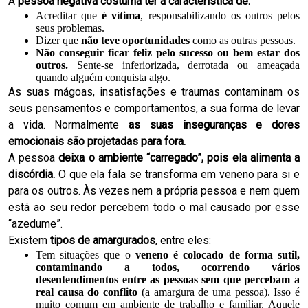
A
pessoa negativa costuma ter a característica de:
Acreditar que
é vítima
, responsabilizando os outros pelos
seus problemas.
Dizer que
não teve oportunidades
como as outras pessoas.
Não conseguir ficar feliz pelo sucesso ou bem estar dos
outros.
Sente-se inferiorizada, derrotada ou ameaçada
quando alguém conquista algo.
As suas mágoas, insatisfações e traumas contaminam os
seus pensamentos e comportamentos, a sua forma de levar
a vida. Normalmente
as suas inseguranças e dores
emocionais são projetadas para fora.
A pessoa
deixa o ambiente “carregado”, pois ela alimenta a
discórdia.
O que ela fala se transforma em veneno para si e
para os outros. Às vezes nem a própria pessoa e nem quem
está ao seu redor percebem todo o mal causado por esse
“azedume”.
Existem
tipos de amargurados
, entre eles:
Tem situações que o
veneno é colocado de forma sutil,
contaminando a todos, ocorrendo vários
desentendimentos entre as pessoas sem que percebam a
real causa do conflito
(a amargura de uma pessoa). Isso é
muito comum em ambiente de trabalho e familiar. Aquele