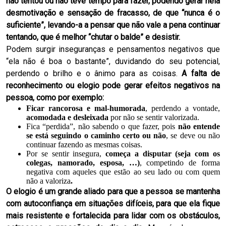
não tentou ou não teve tempo para fazer, podendo gerar nela
desmotivação e sensação de fracasso, de que “nunca é o
suficiente”, levando-a a pensar que não vale a pena continuar
tentando, que é melhor “chutar o balde” e desistir.
Podem surgir inseguranças e pensamentos negativos que
“ela não é boa o bastante”, duvidando do seu potencial,
perdendo o brilho e o ânimo para as coisas.
A falta de
reconhecimento ou elogio pode gerar efeitos negativos na
pessoa, como por exemplo:
Ficar rancorosa e mal-humorada
, perdendo a vontade,
acomodada e desleixada
por não se sentir valorizada.
Fica “perdida”, não sabendo o que fazer, pois
não entende
se está seguindo o caminho certo ou não
, se deve ou não
continuar fazendo as mesmas coisas.
Por se sentir insegura,
começa a disputar
(seja com os
colegas, namorado, esposa, …)
, competindo de forma
negativa com aqueles que estão ao seu lado ou com quem
não a valoriza
.
O elogio é um grande aliado para que a pessoa se mantenha
com autoconfiança em situações difíceis, para que ela fique
mais resistente e fortalecida para lidar com os obstáculos,