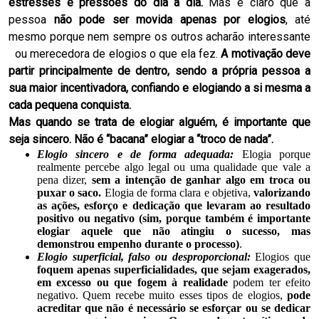
estresses e pressões do dia a dia.
Mas é claro que a
pessoa
não pode ser movida apenas por elogios
, até
mesmo porque nem sempre os outros acharão interessante
ou merecedora de elogios o que ela fez.
A motivação deve
partir principalmente de dentro, sendo a própria pessoa a
sua maior incentivadora, confiando e elogiando a si mesma a
cada pequena conquista.
Mas quando se trata de elogiar alguém, é importante que
seja sincero. Não é “bacana” elogiar a “troco de nada”.
Elogio sincero e de forma adequada:
Elogia porque
realmente percebe algo legal ou uma qualidade que vale a
pena dizer,
sem a intenção de ganhar algo em troca ou
puxar o saco.
Elogia de forma clara e objetiva,
valorizando
as ações, esforço e dedicação que levaram ao resultado
positivo ou negativo (sim, porque também é importante
elogiar aquele que não atingiu o sucesso, mas
demonstrou empenho durante o processo)
.
Elogio superficial, falso ou desproporcional:
Elogios que
foquem apenas superficialidades, que sejam exagerados,
em excesso ou que fogem à realidade
podem ter efeito
negativo. Quem recebe muito esses tipos de elogios,
pode
acreditar que não é necessário se esforçar ou se dedicar