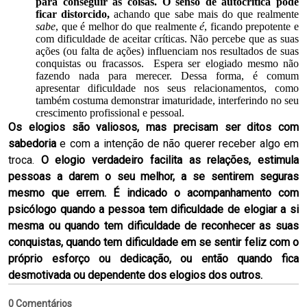
para conseguir as coisas. O senso de autocrítica pode
ficar distorcido,
achando que sabe mais do que realmente
sabe
, que é melhor do que realmente
é
, ficando prepotente e
com dificuldade de aceitar críticas. Não percebe que as suas
ações (ou falta de ações) influenciam nos resultados de suas
conquistas ou fracassos. Espera ser elogiado mesmo não
fazendo nada para merecer. Dessa forma, é comum
apresentar dificuldade nos seus relacionamentos, como
também costuma demonstrar imaturidade, interferindo no seu
crescimento profissional e pessoal.
Os elogios são valiosos, mas precisam ser ditos com
sabedoria
e com a intenção de não querer receber algo em
troca.
O elogio verdadeiro facilita as relações, estimula
pessoas a darem o seu melhor, a se sentirem seguras
mesmo que errem.
É indicado o acompanhamento com
psicólogo quando a pessoa tem dificuldade de elogiar a si
mesma ou quando tem dificuldade de reconhecer as suas
conquistas, quando tem dificuldade em se sentir feliz com o
próprio esforço ou dedicação, ou então quando fica
desmotivada ou dependente dos elogios dos outros.
0 Comentários