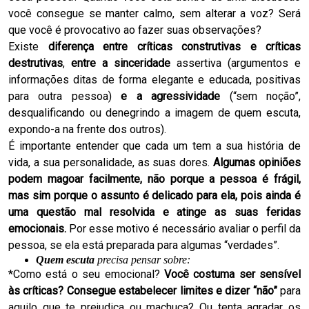
você consegue se manter calmo, sem alterar a voz? Será
que você é provocativo ao fazer suas observações?
Existe
diferença entre críticas construtivas e críticas
destrutivas
,
entre a sinceridade
assertiva (argumentos e
informações ditas de forma elegante e educada, positivas
para outra pessoa)
e a agressividade
(“sem noção”,
desqualificando ou denegrindo a imagem de quem escuta,
expondo-a na frente dos outros).
É importante entender que cada um tem a sua história de
vida, a sua personalidade, as suas dores.
Algumas opiniões
podem magoar facilmente, não porque a pessoa é frágil,
mas sim porque o assunto é delicado para ela, pois ainda é
uma questão mal resolvida e atinge as suas feridas
emocionais.
Por esse motivo é necessário avaliar o perfil da
pessoa, se ela está preparada para algumas “verdades”.
Quem escuta
precisa pensar sobre:
*Como está o seu emocional?
Você costuma ser sensível
às críticas?
Consegue estabelecer limites e dizer “não”
para
aquilo que te prejudica ou machuca? Ou tenta agradar os