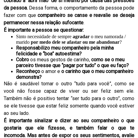
cobrado a “
abrir mão” de si mesmo por causa das pressões
da pessoa
.
Dessa forma, o comportamento da pessoa pode
fazer com que
companheiro se canse e reavalie se deseja
permanecer nessa relação sufocante
.
É importante a pessoa se questionar:
Sinto necessidade de sempre
agradar
o meu namorada /
marido
por
medo dele se afastar ou me abandonar
?
Responsabilizo meu companheiro pela minha
felicidade e “boa” autoestima?
Cobro
os meus gestos de carinho,
como se o meu
parceiro tivesse que “pagar por tudo” o que eu faço?
Reconheço
o amor e
o carinho que o meu companheiro
demonstra?
Não é saudável tornar o outro “tudo para você”, como se
você não fosse capaz de viver ou ser feliz sem ele.
Também não é positivo tentar “ser tudo para o outro”, como
se ele tivesse que estar feliz somente quando você estiver
ao seu lado.
É importante sinalizar e dizer ao seu companheiro o que
gostaria que ele fizesse, e também falar o que te
incomoda. Mas antes de expor os seus sentimentos, avalie