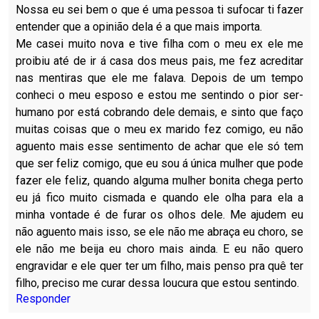
Nossa eu sei bem o que é uma pessoa ti sufocar ti fazer
entender que a opinião dela é a que mais importa.
Me casei muito nova e tive filha com o meu ex ele me
proibiu até de ir á casa dos meus pais, me fez acreditar
nas mentiras que ele me falava. Depois de um tempo
conheci o meu esposo e estou me sentindo o pior ser-
humano por está cobrando dele demais, e sinto que faço
muitas coisas que o meu ex marido fez comigo, eu não
aguento mais esse sentimento de achar que ele só tem
que ser feliz comigo, que eu sou á única mulher que pode
fazer ele feliz, quando alguma mulher bonita chega perto
eu já fico muito cismada e quando ele olha para ela a
minha vontade é de furar os olhos dele. Me ajudem eu
não aguento mais isso, se ele não me abraça eu choro, se
ele não me beija eu choro mais ainda. E eu não quero
engravidar e ele quer ter um filho, mais penso pra quê ter
filho, preciso me curar dessa loucura que estou sentindo.
Responder