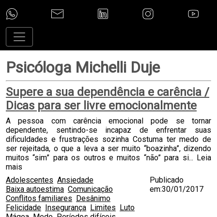
Psicóloga Michelli Duje
Supere a sua dependência e carência /
Dicas para ser livre emocionalmente
A pessoa com carência emocional pode se tornar
dependente, sentindo-se incapaz de enfrentar suas
dificuldades e frustrações sozinha Costuma ter medo de
ser rejeitada, o que a leva a ser muito “boazinha”, dizendo
muitos “sim” para os outros e muitos “não” para si...
Leia
mais
Adolescentes
Ansiedade
Publicado
Baixa autoestima
Comunicação
em:30/01/2017
Conflitos familiares
Desânimo
Felicidade
Insegurança
Limites
Luto
Mágoa
Medo
Períodos difíceis