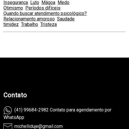
Insegurança
Luto
Mágoa
Medo
Otimismo
Períodos difíceis
Quando buscar atendimento psicológico?
Relacionamento amoroso
Saudade
timidez
Trabalho
Tristeza
teste
Contato
(41) 99684-2982 Contato para agendamento por
WhatsApp
michelliduje@gmail.com