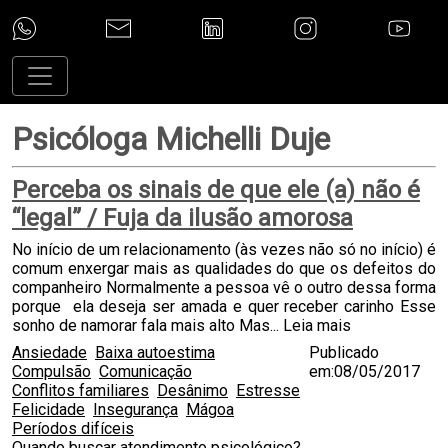
Psicóloga Michelli Duje
Perceba os sinais de que ele (a) não é
“legal” / Fuja da ilusão amorosa
No início de um relacionamento (às vezes não só no início) é
comum enxergar mais as qualidades do que os defeitos do
companheiro Normalmente a pessoa vê o outro dessa forma
porque ela deseja ser amada e quer receber carinho Esse
sonho de namorar fala mais alto Mas...
Leia mais
Ansiedade
Baixa autoestima
Publicado
Compulsão
Comunicação
em:08/05/2017
Conflitos familiares
Desânimo
Estresse
Felicidade
Insegurança
Mágoa
Períodos difíceis
Quando buscar atendimento psicológico?