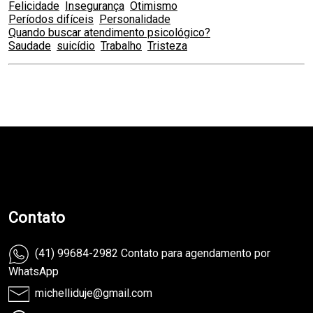
Felicidade
Insegurança
Otimismo
Períodos difíceis
Personalidade
Quando buscar atendimento psicológico?
Saudade
suicídio
Trabalho
Tristeza
teste
Contato
(41) 99684-2982 Contato para agendamento por
WhatsApp
michelliduje@gmail.com