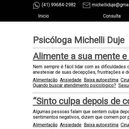
(41) 99684-2982
michelliduje@gma
Inicio
Consulta
Psicóloga Michelli Duje
Alimente a sua mente e
Nem sempre é fácil lidar com as dificuldades
anestesiar de suas decepções, frustrações e d
Alimentação
Ansiedade
Baixa autoestima
Ciru
Quando buscar atendimento psicológico?
Sexu
“Sinto culpa depois de 
Algumas pessoas falam que sentem culpa depo
sentimentos negativos, dizem que comem por p
Alimentação
Ansiedade
Baixa autoestima
Ciru