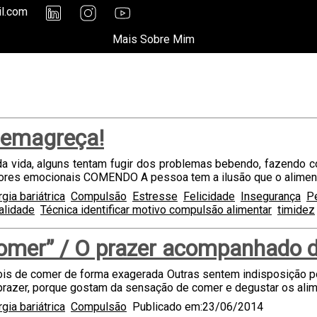
il.com
Mais Sobre Mim
 emagreça!
 da vida, alguns tentam fugir dos problemas bebendo, fazendo 
ores emocionais COMENDO A pessoa tem a ilusão que o alimento
rgia bariátrica
Compulsão
Estresse
Felicidade
Insegurança
Pe
alidade
Técnica identificar motivo compulsão alimentar
timidez
comer” / O prazer acompanhado 
is de comer de forma exagerada Outras sentem indisposição
razer, porque gostam da sensação de comer e degustar os ali
rgia bariátrica
Compulsão
Publicado em:23/06/2014