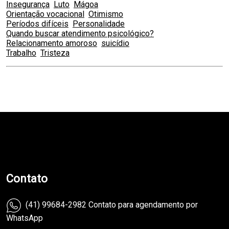
Insegurança
Luto
Mágoa
Orientação vocacional
Otimismo
Períodos difíceis
Personalidade
Quando buscar atendimento psicológico?
Relacionamento amoroso
suicídio
Trabalho
Tristeza
teste
Contato
(41) 99684-2982 Contato para agendamento por
WhatsApp