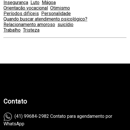
Insegurança
Luto
Mágoa
Orientação vocacional
Otimismo
Períodos difíceis
Personalidade
Quando buscar atendimento psicológico?
Relacionamento amoroso
suicídio
Trabalho
Tristeza
teste
Contato
(41) 99684-2982 Contato para agendamento por
WhatsApp