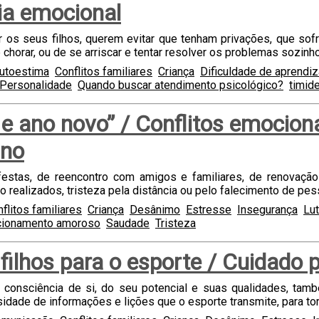
cia emocional
ar os seus filhos, querem evitar que tenham privações, que s
e chorar, ou de se arriscar e tentar resolver os problemas sozinh
autoestima
Conflitos familiares
Criança
Dificuldade de aprendi
Personalidade
Quando buscar atendimento psicológico?
timid
 e ano novo” / Conflitos emocion
ano
stas, de reencontro com amigos e familiares, de renovação 
o realizados, tristeza pela distância ou pelo falecimento de pes
flitos familiares
Criança
Desânimo
Estresse
Insegurança
Lu
cionamento amoroso
Saudade
Tristeza
filhos para o esporte / Cuidado 
er consciência de si, do seu potencial e suas qualidades, ta
idade de informações e lições que o esporte transmite, para to