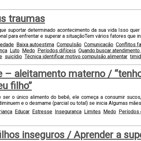
us traumas
ue suportar determinado acontecimento da sua vida Isso quer 
nal para enfrentar e superar a situaçãoTem vários fatores que in
iedade
Baixa autoestima
Compulsão
Comunicação
Conflitos f
nça
Luto
Medo
Períodos difíceis
Quando buscar atendimento 
e
suicídio
Técnica identificar motivo compulsão alimentar
timi
 – aleitamento materno / “tenh
u filho”
e ser o único alimento do bebê, ele começa a consumir sucos, 
nuem e o desmame (parcial ou total) se inicia Algumas mães 
riança
Educar
Estresse
Insegurança
Limites
Medo
Períodos 
ilhos inseguros / Aprender a sup