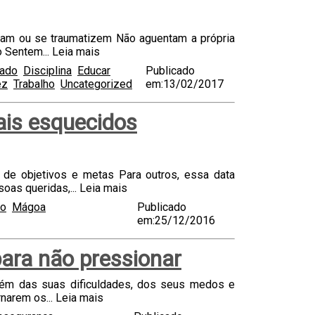
ofram ou se traumatizem Não aguentam a própria
o Sentem...
Leia mais
zado
Disciplina
Educar
Publicado
ez
Trabalho
Uncategorized
em:13/02/2017
ais esquecidos
de objetivos e metas Para outros, essa data
soas queridas,...
Leia mais
to
Mágoa
Publicado
em:25/12/2016
para não pressionar
mbém das suas dificuldades, dos seus medos e
rnarem os...
Leia mais