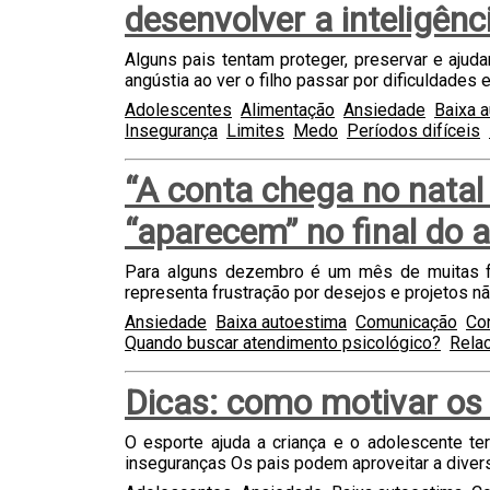
desenvolver a inteligên
Alguns pais tentam proteger, preservar e ajud
angústia ao ver o filho passar por dificuldades 
Adolescentes
Alimentação
Ansiedade
Baixa 
Insegurança
Limites
Medo
Períodos difíceis
“A conta chega no natal
“aparecem” no final do 
Para alguns dezembro é um mês de muitas fe
representa frustração por desejos e projetos nã
Ansiedade
Baixa autoestima
Comunicação
Con
Quando buscar atendimento psicológico?
Rela
Dicas: como motivar os 
O esporte ajuda a criança e o adolescente t
inseguranças Os pais podem aproveitar a divers