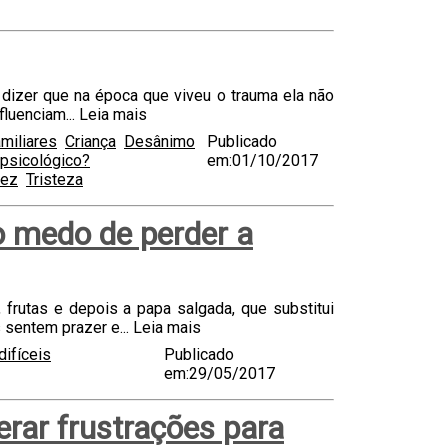
dizer que na época que viveu o trauma ela não
fluenciam...
Leia mais
amiliares
Criança
Desânimo
Publicado
psicológico?
em:01/10/2017
dez
Tristeza
o medo de perder a
frutas e depois a papa salgada, que substitui
sentem prazer e...
Leia mais
difíceis
Publicado
em:29/05/2017
erar frustrações para