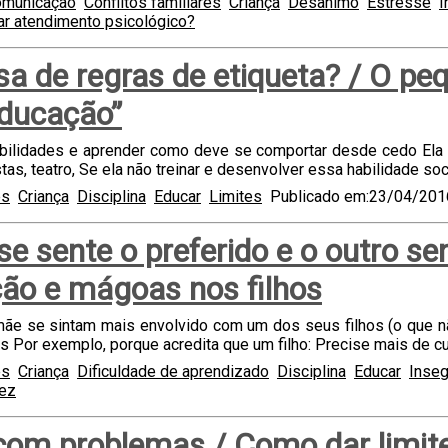
municação
Conflitos familiares
Criança
Desânimo
Estresse
I
r atendimento psicológico?
sa de regras de etiqueta? / O peq
educação”
abilidades e aprender como deve se comportar desde cedo Ela p
as, teatro, Se ela não treinar e desenvolver essa habilidade socia
es
Criança
Disciplina
Educar
Limites
Publicado em:23/04/201
e sente o preferido e o outro sen
ção e mágoas nos filhos
mãe se sintam mais envolvido com um dos seus filhos (o que nã
s Por exemplo, porque acredita que um filho: Precise mais de cu
es
Criança
Dificuldade de aprendizado
Disciplina
Educar
Inseg
dez
s com problemas / Como dar limite