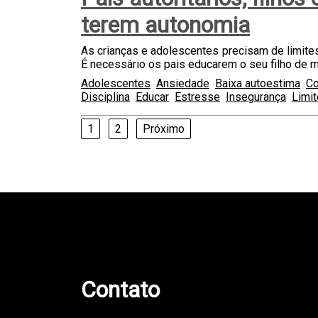
terem autonomia
As crianças e adolescentes precisam de limites
É necessário os pais educarem o seu filho de m
Adolescentes
Ansiedade
Baixa autoestima
C
Disciplina
Educar
Estresse
Insegurança
Limi
Navegação
1
2
Próximo
por
posts
teste
Contato