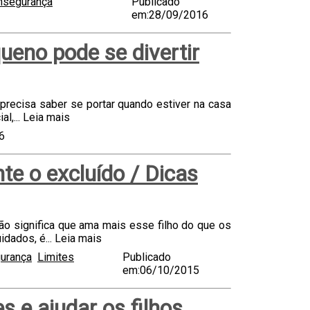
nsegurança
Publicado
em:28/09/2016
ueno pode se divertir
recisa saber se portar quando estiver na casa
l,...
Leia mais
6
te o excluído / Dicas
o significa que ama mais esse filho do que os
idados, é...
Leia mais
urança
Limites
Publicado
em:06/10/2015
s e ajudar os filhos