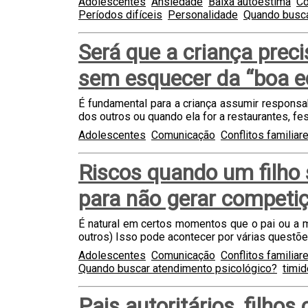
Adolescentes
Ansiedade
Baixa autoestima
Co
Períodos difíceis
Personalidade
Quando busca
Será que a criança preci
sem esquecer da “boa 
É fundamental para a criança assumir respons
dos outros ou quando ela for a restaurantes, fest
Adolescentes
Comunicação
Conflitos familiar
Riscos quando um filho s
para não gerar competi
É natural em certos momentos que o pai ou a 
outros) Isso pode acontecer por várias questõe
Adolescentes
Comunicação
Conflitos familiar
Quando buscar atendimento psicológico?
timi
Pais autoritários, filho