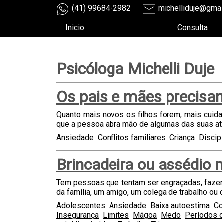
(41) 99684-2982
michelliduje@gma
Inicio
Consulta
Psicóloga Michelli Duje
Os pais e mães precisa
Quanto mais novos os filhos forem, mais cuid
que a pessoa abra mão de algumas das suas at
Ansiedade
Conflitos familiares
Criança
Discip
Brincadeira ou assédio 
Tem pessoas que tentam ser engraçadas, fazem
da família, um amigo, um colega de trabalho ou
Adolescentes
Ansiedade
Baixa autoestima
Co
Insegurança
Limites
Mágoa
Medo
Períodos d