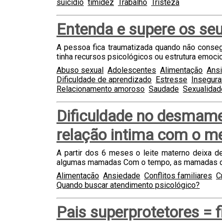
suicídio
timidez
Trabalho
Tristeza
Entenda e supere os se
A pessoa fica traumatizada quando não conseg
tinha recursos psicológicos ou estrutura emocio
Abuso sexual
Adolescentes
Alimentação
Ans
Dificuldade de aprendizado
Estresse
Insegura
Relacionamento amoroso
Saudade
Sexualidad
Dificuldade no desmame
relação intima com o me
A partir dos 6 meses o leite materno deixa d
algumas mamadas Com o tempo, as mamadas dimi
Alimentação
Ansiedade
Conflitos familiares
C
Quando buscar atendimento psicológico?
Pais superprotetores = f