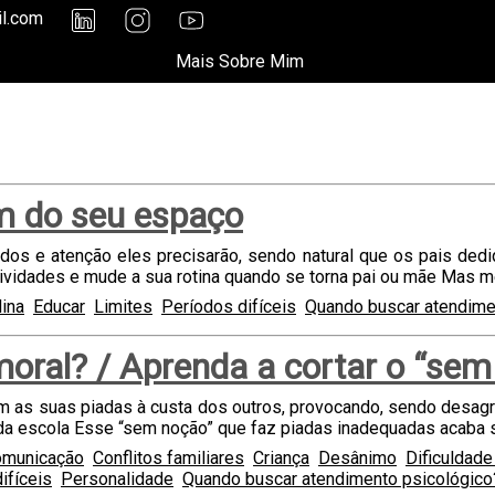
il.com
Mais Sobre Mim
m do seu espaço
ados e atenção eles precisarão, sendo natural que os pais ded
ividades e mude a sua rotina quando se torna pai ou mãe Mas m
lina
Educar
Limites
Períodos difíceis
Quando buscar atendime
moral? / Aprenda a cortar o “sem
 as suas piadas à custa dos outros, provocando, sendo desag
 da escola Esse “sem noção” que faz piadas inadequadas acaba s
municação
Conflitos familiares
Criança
Desânimo
Dificuldad
ifíceis
Personalidade
Quando buscar atendimento psicológico